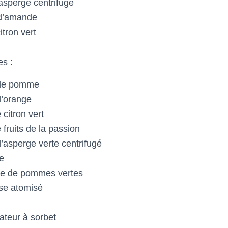
’asperge centrifugé
 d’amande
itron vert
s :
 de pomme
d’orange
 citron vert
 fruits de la passion
d’asperge verte centrifugé
e
ée de pommes vertes
se atomisé
sateur à sorbet