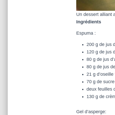
Un dessert alliant 
Ingrédients
Espuma :
200 g de jus
120 g de jus 
80 g de jus d’
80 g de jus de
21 g d’oseille
70 g de sucre
deux feuilles 
130 g de crèm
Gel d’asperge: