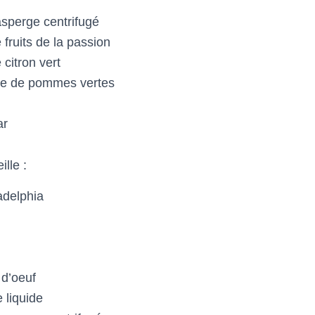
asperge centrifugé
 fruits de la passion
 citron vert
ée de pommes vertes
ar
lle :
adelphia
 d’oeuf
 liquide