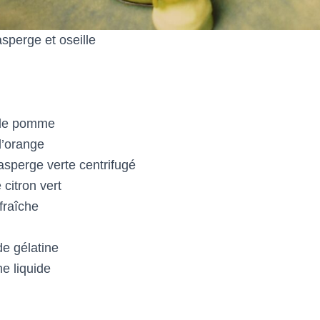
asperge et oseille
 de pomme
d’orange
asperge verte centrifugé
 citron vert
 fraîche
de gélatine
e liquide