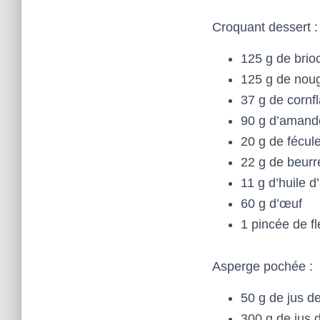
Croquant dessert :
125 g de brio
125 g de nou
37 g de cornf
90 g d’amand
20 g de fécul
22 g de beurr
11 g d’huile 
60 g d’œuf
1 pincée de fl
Asperge pochée :
50 g de jus de
300 g de jus