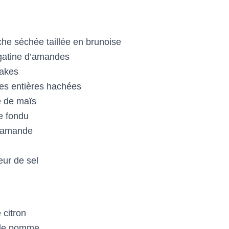
che séchée taillée en brunoise
gatine d’amandes
lakes
es entières hachées
e de maïs
e fondu
d’amande
eur de sel
 citron
 de pomme