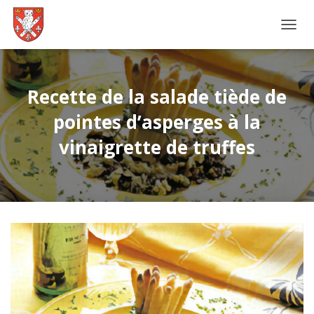
D
É
P
L
I
Recette de la salade tiède de
E
pointes d’asperges à la
R
L
vinaigrette de truffes
A
N
A
V
I
G
A
T
I
O
N